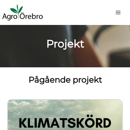
Hoppa
Main
till
Men
innehåll
Projekt
Pågående projekt