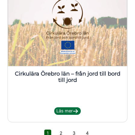
Cirkulära Örebro län – från jord till bord
till jord
Läs mer
1
2
3
4